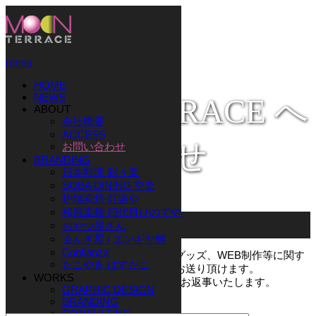
menu
HOME
NEWS
MOON TERRACE へ
ABOUT
会社概要
ACCESS
お問い合わせ
お問い合わせ
BRANDING
日本料理 彩々楽
SOBA DINING 空楽
炉端炭焼 灯楽や
和風楽麺 四代目ひのでや
ホーム
おやつ屋さん
お問い合わせ
ゑんぎ屋 / エンギヤ離
Confianza
デザイン、ブランディング、印刷、グッズ、WEB制作等に関す
たこやき はすだこ
るお問い合わせを送信フォームよりお送り頂けます。
WORKS
お送り頂いてから通常3営業日以内にお返事いたします。
GRAPHIC DESIGN
BRANDING
ご用件
CONSULTING